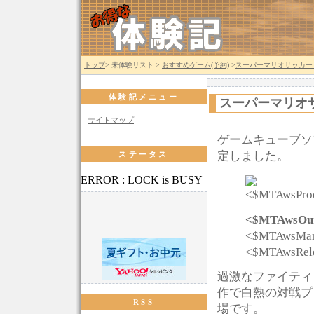
トップ
> 未体験リスト >
おすすめゲーム(予約)
>
スーパーマリオサッカー 
体験記メニュー
スーパーマリオサ
サイトマップ
ゲームキューブソ
定しました。
ステータス
ERROR : LOCK is BUSY
<$MTAwsOur
<$MTAwsMan
<$MTAwsRel
過激なファイティ
作で白熱の対戦プ
RSS
場です。