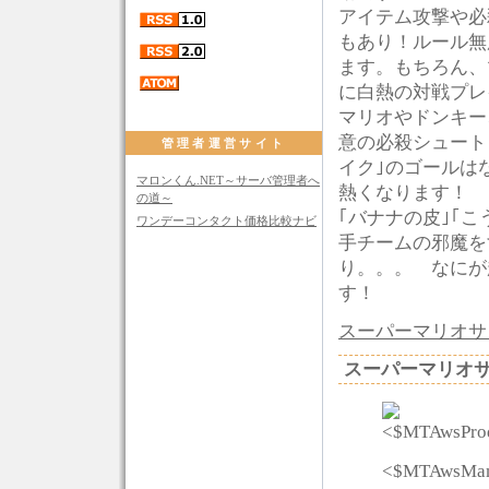
アイテム攻撃や必
もあり！ルール無
ます。もちろん、
に白熱の対戦プレ
マリオやドンキー
意の必殺シュート
管理者運営サイト
イク｣のゴールは
マロンくん.NET～サーバ管理者へ
熱くなります！
の道～
｢バナナの皮｣｢
ワンデーコンタクト価格比較ナビ
手チームの邪魔を
り。。。 なにが
す！
スーパーマリオサ
スーパーマリオサ
<$MTAwsManu